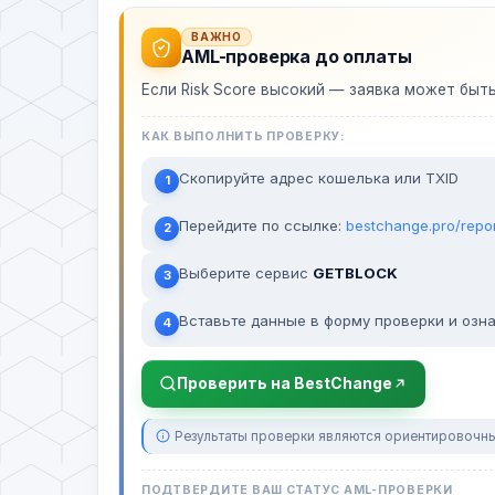
ВАЖНО
AML-проверка до оплаты
Если Risk Score высокий — заявка может быт
КАК ВЫПОЛНИТЬ ПРОВЕРКУ:
Скопируйте адрес кошелька или TXID
1
Перейдите по ссылке:
bestchange.pro/repo
2
Выберите сервис
GETBLOCK
3
Вставьте данные в форму проверки и озна
4
Проверить на BestChange
Результаты проверки являются ориентировочны
ПОДТВЕРДИТЕ ВАШ СТАТУС AML-ПРОВЕРКИ