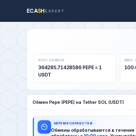
ECA
$
H
EXPERT
КУРС ОБМЕНА
МИН.
364285.71428586 PEPE = 1
100.
USDT
Обмен Pepe (PEPE) на Tether SOL (USDT)
ВРЕМЯ ОБРАБОТКИ
Обмены обрабатываются в течение
обработаны
с 10:00 утра
. Учитывайт