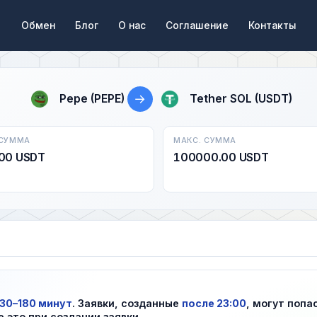
Обмен
Блог
О нас
Соглашение
Контакты
→
Pepe (PEPE)
Tether SOL (USDT)
 СУММА
МАКС. СУММА
00 USDT
100000.00 USDT
30–180 минут
. Заявки, созданные
после 23:00
, могут попа
е это при создании заявки.