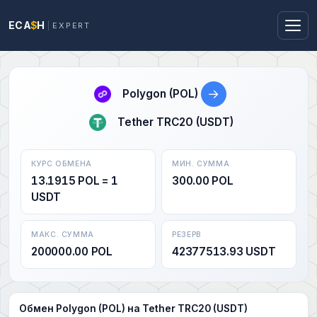
ECA
$
H
EXPERT
→
Polygon (POL)
Tether TRC20 (USDT)
КУРС ОБМЕНА
МИН. СУММА
13.1915 POL = 1
300.00 POL
USDT
МАКС. СУММА
РЕЗЕРВ
200000.00 POL
42377513.93 USDT
Обмен Polygon (POL) на Tether TRC20 (USDT)