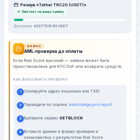
Резерв «Tether TRC20 (USDT)»
Хватает на вашу сумму
Доступно:
42377513.93 USDT
ВАЖНО
AML-проверка до оплаты
Если Risk Score высокий — заявка может быть
приостановлена для KYC/SoF или возврата средств.
КАК ВЫПОЛНИТЬ ПРОВЕРКУ:
Скопируйте адрес кошелька или TXID
1
Перейдите по ссылке:
bestchange.pro/report
2
Выберите сервис
GETBLOCK
3
Вставьте данные в форму проверки и
4
ознакомьтесь с результатом Risk Score