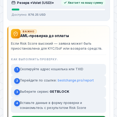
Резерв «Volet (USD)»
Хватает на вашу сумму
Доступно:
876.25 USD
ВАЖНО
AML-проверка до оплаты
Если Risk Score высокий — заявка может быть
приостановлена для KYC/SoF или возврата средств.
КАК ВЫПОЛНИТЬ ПРОВЕРКУ:
Скопируйте адрес кошелька или TXID
1
Перейдите по ссылке:
bestchange.pro/report
2
Выберите сервис
GETBLOCK
3
Вставьте данные в форму проверки и
4
ознакомьтесь с результатом Risk Score