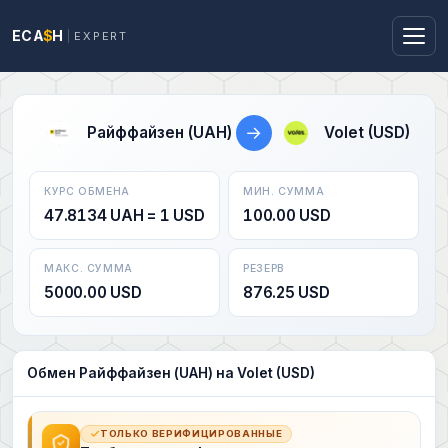
ECA
$
H
EXPERT
→
Райффайзен (UAH)
Volet (USD)
КУРС ОБМЕНА
МИН. СУММА
47.8134 UAH = 1 USD
100.00 USD
МАКС. СУММА
РЕЗЕРВ
5000.00 USD
876.25 USD
Обмен Райффайзен (UAH) на Volet (USD)
ТОЛЬКО ВЕРИФИЦИРОВАННЫЕ