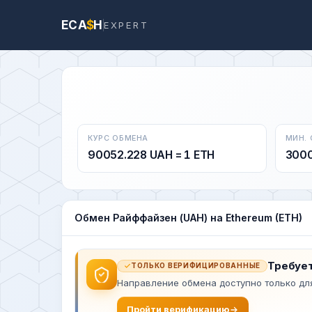
ECA
$
H
EXPERT
КУРС ОБМЕНА
МИН.
90052.228 UAH = 1 ETH
300
Обмен Райффайзен (UAH) на Ethereum (ETH)
Требует
ТОЛЬКО ВЕРИФИЦИРОВАННЫЕ
Направление обмена доступно только дл
Пройти верификацию