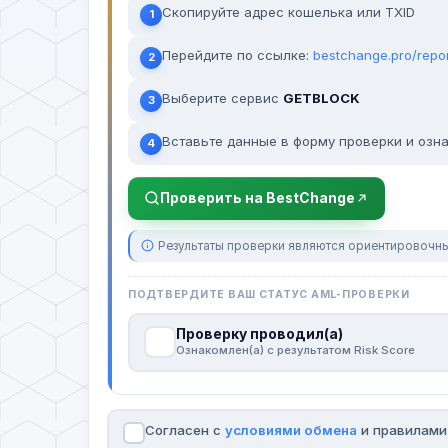
Скопируйте адрес кошелька или TXID
1
Перейдите по ссылке:
bestchange.pro/repo
2
Выберите сервис
GETBLOCK
3
Вставьте данные в форму проверки и озна
4
Проверить на BestChange
Результаты проверки являются ориентировочны
ПОДТВЕРДИТЕ ВАШ СТАТУС AML-ПРОВЕРКИ
Проверку проводил(а)
Ознакомлен(а) с результатом Risk Score
Согласен с
условиями обмена
и правилам