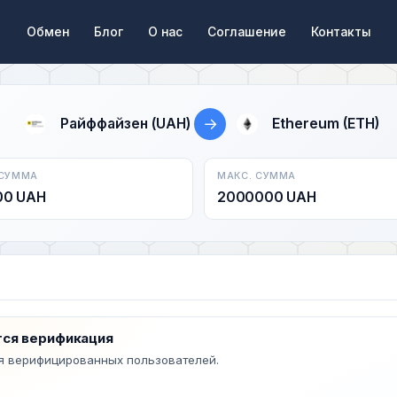
Обмен
Блог
О нас
Соглашение
Контакты
→
Райффайзен (UAH)
Ethereum (ETH)
 СУММА
МАКС. СУММА
00 UAH
2000000 UAH
ся верификация
я верифицированных пользователей.