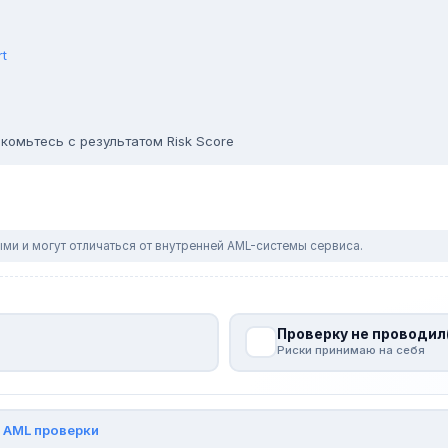
rt
комьтесь с результатом Risk Score
ми и могут отличаться от внутренней AML-системы сервиса.
Проверку не проводил
Риски принимаю на себя
и
AML проверки