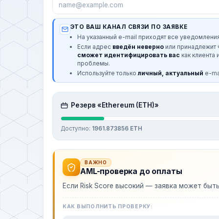
ЭТО ВАШ КАНАЛ СВЯЗИ ПО ЗАЯВКЕ
На указанный e-mail приходят все уведомления
Если адрес
введён неверно
или принадлежит
сможет идентифицировать вас
как клиента 
проблемы.
Используйте только
личный, актуальный
e-mai
Резерв «Ethereum (ETH)»
Доступно:
1961.873856 ETH
ВАЖНО
AML-проверка до оплаты
Если Risk Score высокий — заявка может быт
КАК ВЫПОЛНИТЬ ПРОВЕРКУ: