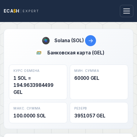
ECA
$
H
EXPERT
→
Solana (SOL)
Банковская карта (GEL)
КУРС ОБМЕНА
МИН. СУММА
1 SOL =
60000 GEL
194.9633984499
GEL
МАКС. СУММА
РЕЗЕРВ
100.0000 SOL
3951057 GEL