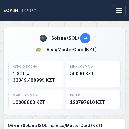
ECA
$
H
EXPERT
→
Solana (SOL)
Visa/MasterCard (KZT)
КУРС ОБМЕНА
МИН. СУММА
1 SOL =
50000 KZT
33349.488999 KZT
МАКС. СУММА
РЕЗЕРВ
10000000 KZT
120797610 KZT
Обмен Solana (SOL) на Visa/MasterCard (KZT)