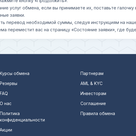
 Нажмите кнопку «Продолжить».
ание услуг обмена, если вы принимаете их, поставьте галочк
ные заявки.
шить перевод необходимой суммы, следуя инструкциям на наш
ема переместит вас на страницу «Состояние заявки», где буде
Курсы обмена
Партнерам
Резервы
AML & KYC
FAQ
Инвесторам
О нас
Соглашение
Политика
Правила обмена
конфиденциальности
Акции