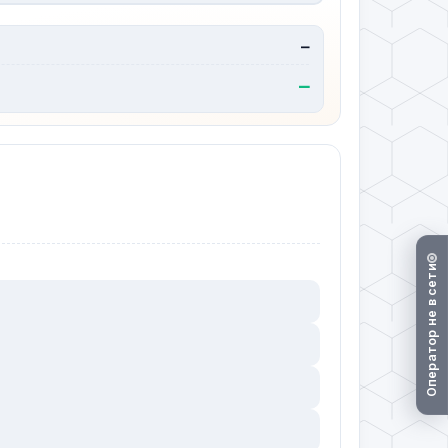
—
—
Оператор не в сети