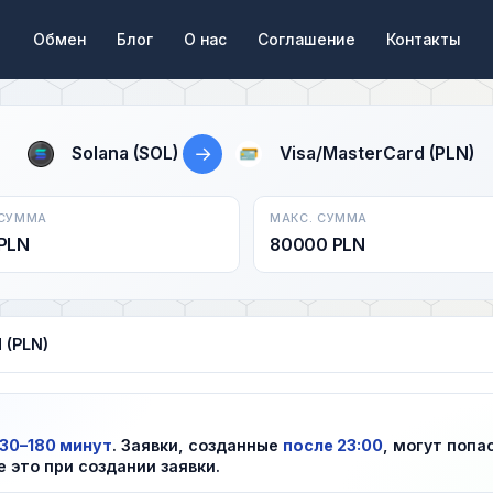
Обмен
Блог
О нас
Соглашение
Контакты
→
Solana (SOL)
Visa/MasterCard (PLN)
 СУММА
МАКС. СУММА
PLN
80000 PLN
 (PLN)
30–180 минут
. Заявки, созданные
после 23:00
, могут попа
е это при создании заявки.