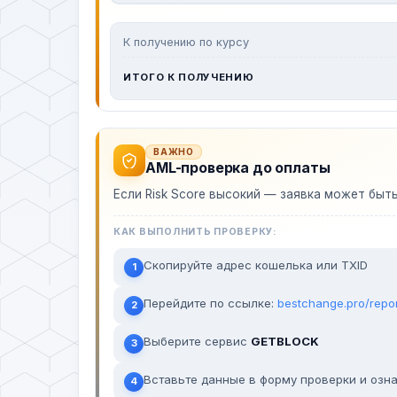
К получению по курсу
ИТОГО К ПОЛУЧЕНИЮ
ВАЖНО
AML-проверка до оплаты
Если Risk Score высокий — заявка может быт
КАК ВЫПОЛНИТЬ ПРОВЕРКУ:
Скопируйте адрес кошелька или TXID
1
Перейдите по ссылке:
bestchange.pro/repo
2
Выберите сервис
GETBLOCK
3
Вставьте данные в форму проверки и озна
4