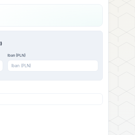
)
Iban (PLN)