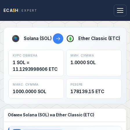
ECA
$
H
EXPERT
→
Solana (SOL)
Ether Classic (ETC)
КУРС ОБМЕНА
МИН. СУММА
1 SOL =
1.0000 SOL
11.1293998606 ETC
МАКС. СУММА
РЕЗЕРВ
1000.0000 SOL
178139.15 ETC
Обмен Solana (SOL) на Ether Classic (ETC)