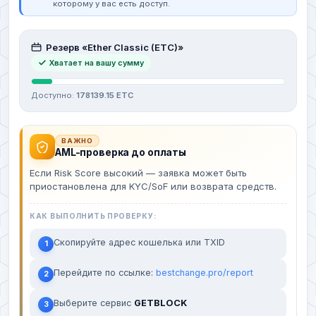
которому у вас есть доступ.
Резерв «Ether Classic (ETC)»
Хватает на вашу сумму
Доступно:
178139.15 ETC
ВАЖНО
AML-проверка до оплаты
Если Risk Score высокий — заявка может быть
приостановлена для KYC/SoF или возврата средств.
КАК ВЫПОЛНИТЬ ПРОВЕРКУ:
Скопируйте адрес кошелька или TXID
1
Перейдите по ссылке:
bestchange.pro/report
2
Выберите сервис
GETBLOCK
3