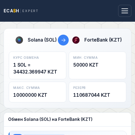
ECA
$
H
EXPERT
→
Solana (SOL)
ForteBank (KZT)
КУРС ОБМЕНА
МИН. СУММА
1 SOL =
50000 KZT
34432.369947 KZT
МАКС. СУММА
РЕЗЕРВ
10000000 KZT
110687044 KZT
Обмен Solana (SOL) на ForteBank (KZT)