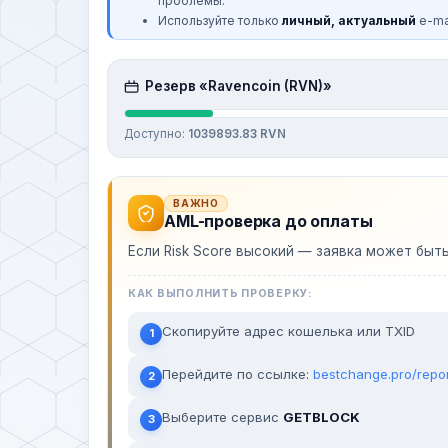
проблемы.
Используйте только
личный, актуальный
e-mai
Резерв «Ravencoin (RVN)»
Доступно:
1039893.83 RVN
ВАЖНО
AML-проверка до оплаты
Если Risk Score высокий — заявка может быт
КАК ВЫПОЛНИТЬ ПРОВЕРКУ:
Скопируйте адрес кошелька или TXID
1
Перейдите по ссылке:
bestchange.pro/repo
2
Выберите сервис
GETBLOCK
3