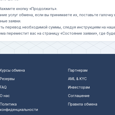
 Нажмите кнопку «Продолжить».
ание услуг обмена, если вы принимаете их, поставьте галочк
ные заявки.
шить перевод необходимой суммы, следуя инструкциям на наш
ема переместит вас на страницу «Состояние заявки», где буде
Курсы обмена
Партнерам
Резервы
AML & KYC
FAQ
Инвесторам
О нас
Соглашение
Политика
Правила обмена
конфиденциальности