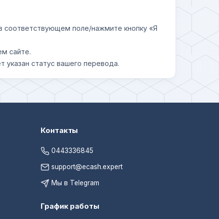
у в соответствующем поле/нажмите кнопку «Я
ем сайте.
т указан статус вашего перевода.
Контакты
0443336845
support@ecash.expert
Мы в Telegram
График работы