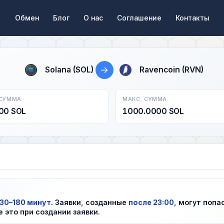
Обмен
Блог
О нас
Соглашение
Контакты
→
Solana (SOL)
Ravencoin (RVN)
 СУММА
МАКС. СУММА
00 SOL
1000.0000 SOL
30–180 минут
. Заявки, созданные
после 23:00
, могут попа
е это при создании заявки.