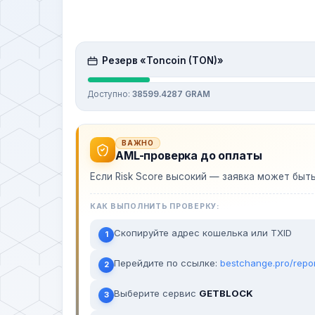
Резерв «Toncoin (TON)»
Доступно:
38599.4287 GRAM
ВАЖНО
AML-проверка до оплаты
Если Risk Score высокий — заявка может быт
КАК ВЫПОЛНИТЬ ПРОВЕРКУ:
Скопируйте адрес кошелька или TXID
1
Перейдите по ссылке:
bestchange.pro/repo
2
Выберите сервис
GETBLOCK
3