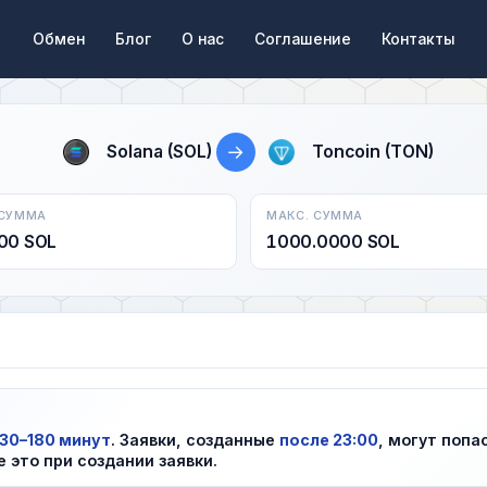
Обмен
Блог
О нас
Соглашение
Контакты
→
Solana (SOL)
Toncoin (TON)
 СУММА
МАКС. СУММА
00 SOL
1000.0000 SOL
30–180 минут
. Заявки, созданные
после 23:00
, могут попа
е это при создании заявки.