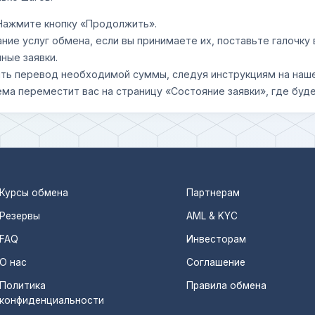
 Нажмите кнопку «Продолжить».
ание услуг обмена, если вы принимаете их, поставьте галочк
ные заявки.
шить перевод необходимой суммы, следуя инструкциям на наш
ема переместит вас на страницу «Состояние заявки», где буде
Курсы обмена
Партнерам
Резервы
AML & KYC
FAQ
Инвесторам
О нас
Соглашение
Политика
Правила обмена
конфиденциальности