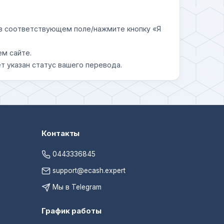
у в соответствующем поле/нажмите кнопку «Я
ем сайте.
т указан статус вашего перевода.
Контакты
0443336845
support@ecash.expert
Мы в Telegram
График работы