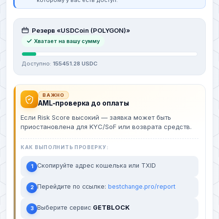
которому у вас есть доступ.
Резерв «USDCoin (POLYGON)»
Хватает на вашу сумму
Доступно:
155451.28 USDC
ВАЖНО
AML-проверка до оплаты
Если Risk Score высокий — заявка может быть
приостановлена для KYC/SoF или возврата средств.
КАК ВЫПОЛНИТЬ ПРОВЕРКУ:
Скопируйте адрес кошелька или TXID
1
Перейдите по ссылке:
bestchange.pro/report
2
Выберите сервис
GETBLOCK
3