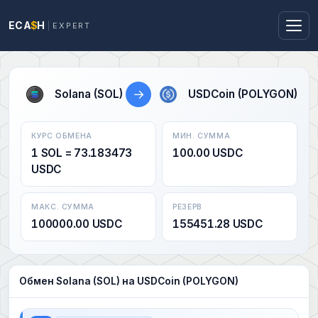
ECA
$
H
EXPERT
→
Solana (SOL)
USDCoin (POLYGON)
КУРС ОБМЕНА
МИН. СУММА
1 SOL = 73.183473
100.00 USDC
USDC
МАКС. СУММА
РЕЗЕРВ
100000.00 USDC
155451.28 USDC
Обмен Solana (SOL) на USDCoin (POLYGON)