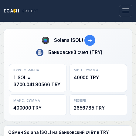
ECA
$
H
EXPERT
→
Solana (SOL)
Банковский счет (TRY)
КУРС ОБМЕНА
МИН. СУММА
1 SOL =
40000 TRY
3700.04180566 TRY
МАКС. СУММА
РЕЗЕРВ
400000 TRY
2656785 TRY
Обмен Solana (SOL) на банковский счёт в TRY