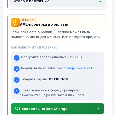
—
ИТОГО К ПОЛУЧЕНИЮ
ВАЖНО
AML-проверка до оплаты
Если Risk Score высокий — заявка может быть
приостановлена для KYC/SoF или возврата средств.
КАК ВЫПОЛНИТЬ ПРОВЕРКУ:
Скопируйте адрес кошелька или TXID
1
Перейдите по ссылке:
bestchange.pro/report
2
Выберите сервис
GETBLOCK
3
Вставьте данные в форму проверки и
4
ознакомьтесь с результатом Risk Score
Проверить на BestChange