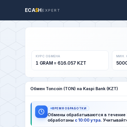
ECA
$
H
EXPERT
КУРС ОБМЕНА
МИН.
1 GRAM = 616.057 KZT
500
Обмен Toncoin (TON) на Kaspi Bank (KZT)
ВРЕМЯ ОБРАБОТКИ
Обмены обрабатываются в течение
обработаны
с 10:00 утра
. Учитывайт