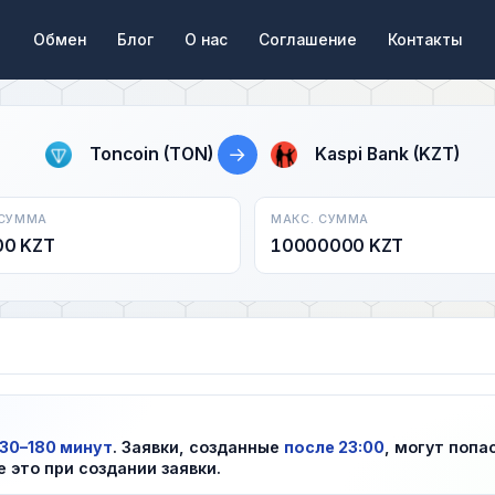
Обмен
Блог
О нас
Соглашение
Контакты
→
Toncoin (TON)
Kaspi Bank (KZT)
 СУММА
МАКС. СУММА
00 KZT
10000000 KZT
30–180 минут
. Заявки, созданные
после 23:00
, могут попа
е это при создании заявки.