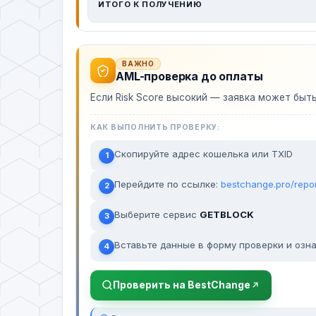
ИТОГО К ПОЛУЧЕНИЮ
ВАЖНО
AML-проверка до оплаты
Если Risk Score высокий — заявка может быт
КАК ВЫПОЛНИТЬ ПРОВЕРКУ:
Скопируйте адрес кошелька или TXID
1
Перейдите по ссылке:
bestchange.pro/repo
2
Выберите сервис
GETBLOCK
3
Вставьте данные в форму проверки и озна
4
Проверить на BestChange