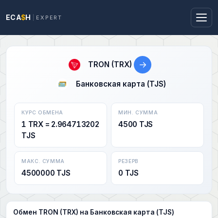
ECA
$
H
EXPERT
→
TRON (TRX)
Банковская карта (TJS)
КУРС ОБМЕНА
МИН. СУММА
1 TRX = 2.964713202
4500 TJS
TJS
МАКС. СУММА
РЕЗЕРВ
4500000 TJS
0 TJS
Обмен TRON (TRX) на Банковская карта (TJS)