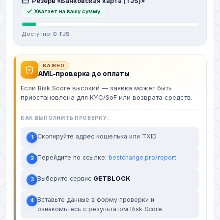
Резерв «Банковская карта (TJS)»
Хватает на вашу сумму
Доступно:
0 TJS
ВАЖНО
AML-проверка до оплаты
Если Risk Score высокий — заявка может быть
приостановлена для KYC/SoF или возврата средств.
КАК ВЫПОЛНИТЬ ПРОВЕРКУ:
Скопируйте адрес кошелька или TXID
1
Перейдите по ссылке:
bestchange.pro/report
2
Выберите сервис
GETBLOCK
3
Вставьте данные в форму проверки и
4
ознакомьтесь с результатом Risk Score