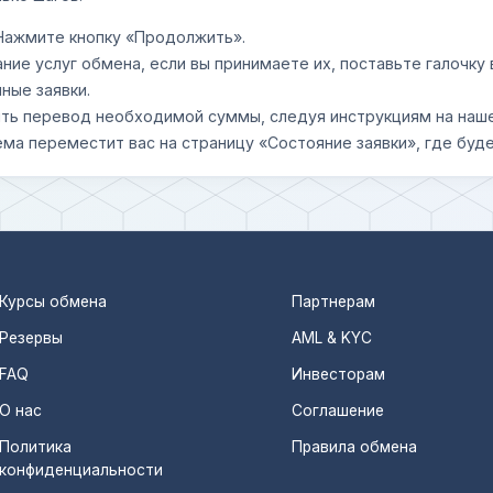
 Нажмите кнопку «Продолжить».
ание услуг обмена, если вы принимаете их, поставьте галочк
ные заявки.
шить перевод необходимой суммы, следуя инструкциям на наш
ема переместит вас на страницу «Состояние заявки», где буде
Курсы обмена
Партнерам
Резервы
AML & KYC
FAQ
Инвесторам
О нас
Соглашение
Политика
Правила обмена
конфиденциальности