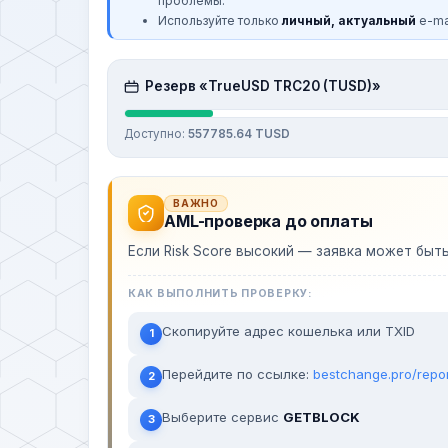
проблемы.
Используйте только
личный, актуальный
e-mai
Резерв «TrueUSD TRC20 (TUSD)»
Доступно:
557785.64 TUSD
ВАЖНО
AML-проверка до оплаты
Если Risk Score высокий — заявка может быт
КАК ВЫПОЛНИТЬ ПРОВЕРКУ:
Скопируйте адрес кошелька или TXID
1
Перейдите по ссылке:
bestchange.pro/repo
2
Выберите сервис
GETBLOCK
3