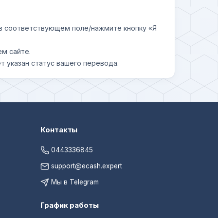
у в соответствующем поле/нажмите кнопку «Я
ем сайте.
т указан статус вашего перевода.
Контакты
0443336845
support@ecash.expert
Мы в Telegram
График работы