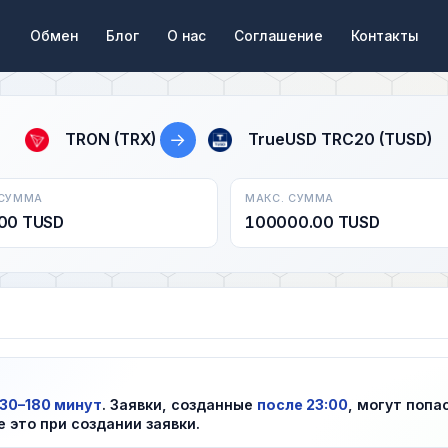
Обмен
Блог
О нас
Соглашение
Контакты
→
TRON (TRX)
TrueUSD TRC20 (TUSD)
 СУММА
МАКС. СУММА
00 TUSD
100000.00 TUSD
)
30–180 минут
. Заявки, созданные
после 23:00
, могут попа
е это при создании заявки.