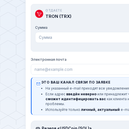
ОТДАЕТЕ
TRON (TRX)
Сумма
Электронная почта
ЭТО ВАШ КАНАЛ СВЯЗИ ПО ЗАЯВКЕ
На указанный e-mail приходят все уведомления
Если адрес
введён неверно
или принадлежит
сможет идентифицировать вас
как клиента 
проблемы.
Используйте только
личный, актуальный
e-mai
Резерв «USDCoin (SOL)»