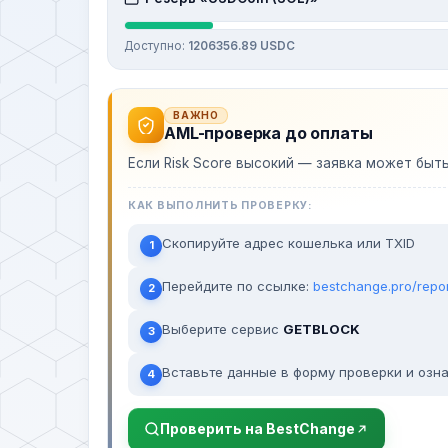
Доступно:
1206356.89 USDC
ВАЖНО
AML-проверка до оплаты
Если Risk Score высокий — заявка может быт
КАК ВЫПОЛНИТЬ ПРОВЕРКУ:
Скопируйте адрес кошелька или TXID
1
Перейдите по ссылке:
bestchange.pro/repo
2
Выберите сервис
GETBLOCK
3
Вставьте данные в форму проверки и озна
4
Проверить на BestChange