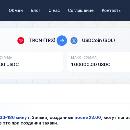
Обмен
Блог
О нас
Соглашение
Контакты
→
TRON (TRX)
USDCoin (SOL)
 СУММА
МАКС. СУММА
00 USDC
100000.00 USDC
30–180 минут
. Заявки, созданные
после 23:00
, могут попа
е это при создании заявки.