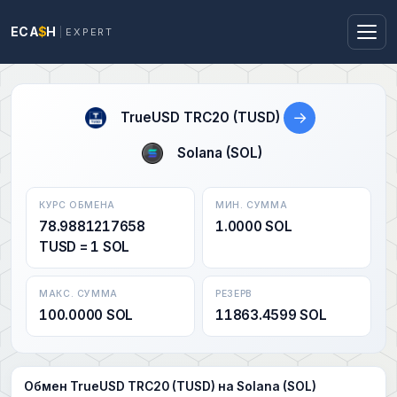
ECA
$
H
EXPERT
→
TrueUSD TRC20 (TUSD)
Solana (SOL)
КУРС ОБМЕНА
МИН. СУММА
78.9881217658
1.0000 SOL
TUSD = 1 SOL
МАКС. СУММА
РЕЗЕРВ
100.0000 SOL
11863.4599 SOL
Обмен TrueUSD TRC20 (TUSD) на Solana (SOL)