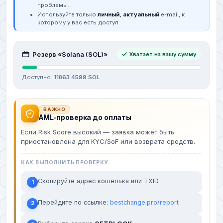
проблемы.
Используйте только
личный, актуальный
e-mail, к
которому у вас есть доступ.
Резерв «Solana (SOL)»
Хватает на вашу сумму
Доступно:
11863.4599 SOL
ВАЖНО
AML-проверка до оплаты
Если Risk Score высокий — заявка может быть
приостановлена для KYC/SoF или возврата средств.
КАК ВЫПОЛНИТЬ ПРОВЕРКУ:
Скопируйте адрес кошелька или TXID
1
Перейдите по ссылке:
bestchange.pro/report
2