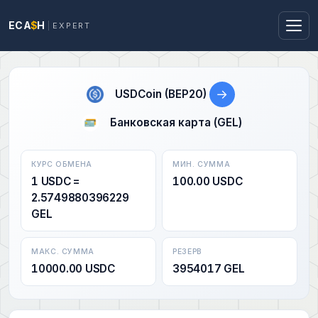
ECA
$
H
EXPERT
→
USDCoin (BEP20)
Банковская карта (GEL)
КУРС ОБМЕНА
МИН. СУММА
1 USDC =
100.00 USDC
2.5749880396229
GEL
МАКС. СУММА
РЕЗЕРВ
10000.00 USDC
3954017 GEL