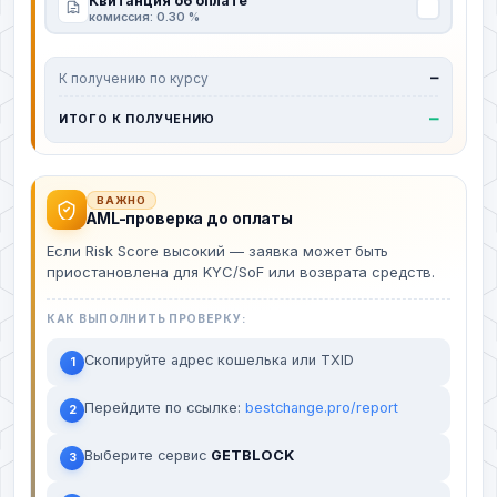
Квитанция об оплате
комиссия: 0.30 %
К получению по курсу
—
—
ИТОГО К ПОЛУЧЕНИЮ
ВАЖНО
AML-проверка до оплаты
Если Risk Score высокий — заявка может быть
приостановлена для KYC/SoF или возврата средств.
КАК ВЫПОЛНИТЬ ПРОВЕРКУ:
Скопируйте адрес кошелька или TXID
1
Перейдите по ссылке:
bestchange.pro/report
2
Выберите сервис
GETBLOCK
3