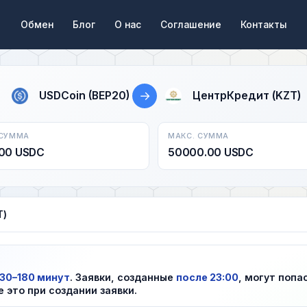
Обмен
Блог
О нас
Соглашение
Контакты
→
USDCoin (BEP20)
ЦентрКредит (KZT)
 СУММА
МАКС. СУММА
00 USDC
50000.00 USDC
T)
30–180 минут
. Заявки, созданные
после 23:00
, могут попа
е это при создании заявки.