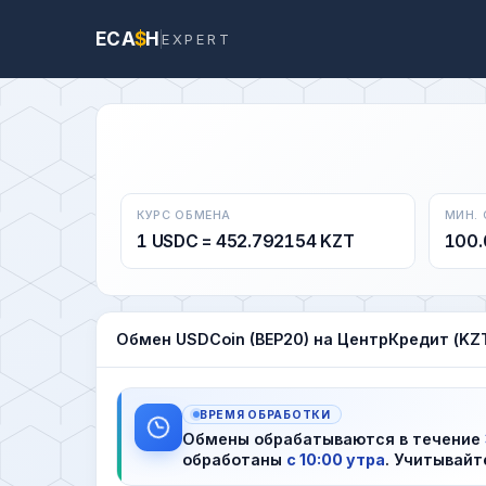
ECA
$
H
EXPERT
КУРС ОБМЕНА
МИН.
1 USDC = 452.792154 KZT
100.
Обмен USDCoin (BEP20) на ЦентрКредит (KZ
ВРЕМЯ ОБРАБОТКИ
Обмены обрабатываются в течение
обработаны
с 10:00 утра
. Учитывайт