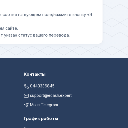
у в соответствующем поле/нажмите кнопку «Я
ем сайте.
т указан статус вашего перевода.
Контакты
0443336845
support@ecash.expert
Мы в Telegram
График работы