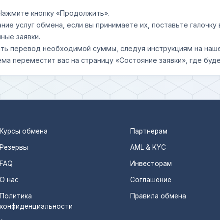
 Нажмите кнопку «Продолжить».
ание услуг обмена, если вы принимаете их, поставьте галочк
ные заявки.
шить перевод необходимой суммы, следуя инструкциям на наш
ема переместит вас на страницу «Состояние заявки», где буде
Курсы обмена
Партнерам
Резервы
AML & KYC
FAQ
Инвесторам
О нас
Соглашение
Политика
Правила обмена
конфиденциальности