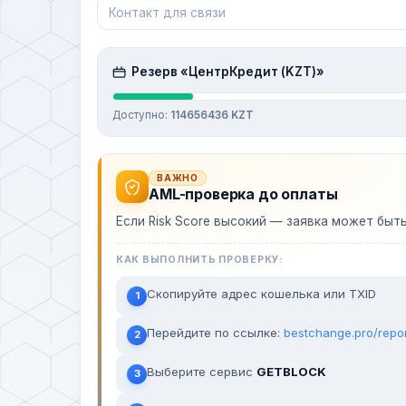
Резерв «ЦентрКредит (KZT)»
Доступно:
114656436 KZT
ВАЖНО
AML-проверка до оплаты
Если Risk Score высокий — заявка может быт
КАК ВЫПОЛНИТЬ ПРОВЕРКУ:
Скопируйте адрес кошелька или TXID
1
Перейдите по ссылке:
bestchange.pro/repo
2
Выберите сервис
GETBLOCK
3