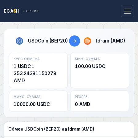
ECA
$
H
EXPERT
→
USDCoin (BEP20)
Idram (AMD)
КУРС ОБМЕНА
МИН. СУММА
1 USDC =
100.00 USDC
353.24381150279
AMD
МАКС. СУММА
РЕЗЕРВ
10000.00 USDC
0 AMD
Обмен USDCoin (BEP20) на Idram (AMD)