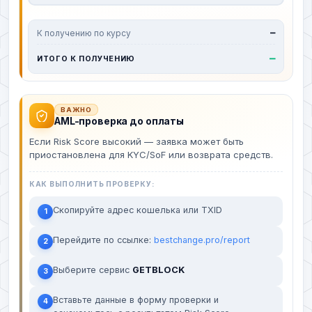
К получению по курсу
—
—
ИТОГО К ПОЛУЧЕНИЮ
ВАЖНО
AML-проверка до оплаты
Если Risk Score высокий — заявка может быть
приостановлена для KYC/SoF или возврата средств.
КАК ВЫПОЛНИТЬ ПРОВЕРКУ:
Скопируйте адрес кошелька или TXID
1
Перейдите по ссылке:
bestchange.pro/report
2
Выберите сервис
GETBLOCK
3
Вставьте данные в форму проверки и
4