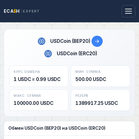
ECA
$
H
EXPERT
→
USDCoin (BEP20)
USDCoin (ERC20)
КУРС ОБМЕНА
МИН. СУММА
1 USDC = 0.99 USDC
500.00 USDC
МАКС. СУММА
РЕЗЕРВ
100000.00 USDC
1389917.25 USDC
Обмен USDCoin (BEP20) на USDCoin (ERC20)