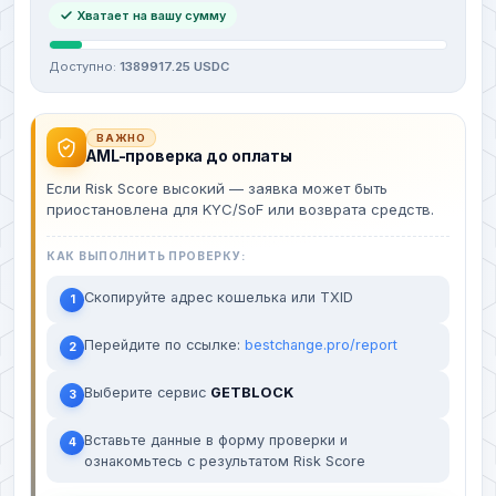
Хватает на вашу сумму
Доступно:
1389917.25 USDC
ВАЖНО
AML-проверка до оплаты
Если Risk Score высокий — заявка может быть
приостановлена для KYC/SoF или возврата средств.
КАК ВЫПОЛНИТЬ ПРОВЕРКУ:
Скопируйте адрес кошелька или TXID
1
Перейдите по ссылке:
bestchange.pro/report
2
Выберите сервис
GETBLOCK
3
Вставьте данные в форму проверки и
4
ознакомьтесь с результатом Risk Score