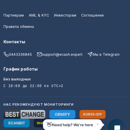
Партнерам
AML & KYC
Инвесторам
Соглашение
Правила обмена
Контакты
0443336845
support@ecash.expert
Мы в Telegram
График работы
Без выходных
С 10:00 до 22:00 по UTC+2
НАС РЕКОМЕНДУЮТ МОНИТОРИНГИ
×
👋
Need help? We're here