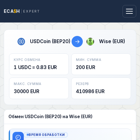
ECA
$
H
EXPERT
→
USDCoin (BEP20)
Wise (EUR)
КУРС ОБМЕНА
МИН. СУММА
1 USDC = 0.83 EUR
200 EUR
МАКС. СУММА
РЕЗЕРВ
30000 EUR
410986 EUR
Обмен USDCoin (BEP20) на Wise (EUR)
ВРЕМЯ ОБРАБОТКИ