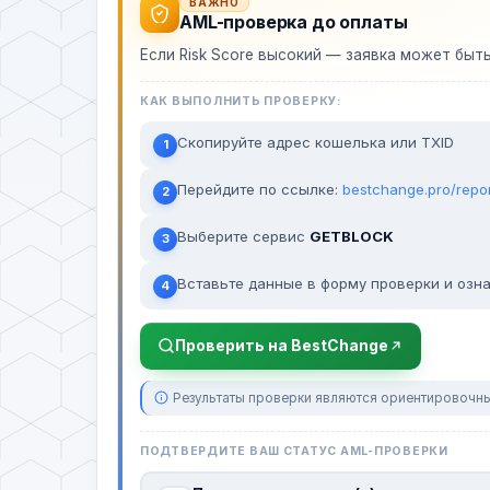
ВАЖНО
AML-проверка до оплаты
Если Risk Score высокий — заявка может быт
КАК ВЫПОЛНИТЬ ПРОВЕРКУ:
Скопируйте адрес кошелька или TXID
1
Перейдите по ссылке:
bestchange.pro/repo
2
Выберите сервис
GETBLOCK
3
Вставьте данные в форму проверки и озна
4
Проверить на BestChange
Результаты проверки являются ориентировочны
ПОДТВЕРДИТЕ ВАШ СТАТУС AML-ПРОВЕРКИ