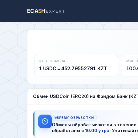
ECA
$
H
EXPERT
КУРС ОБМЕНА
МИН.
1 USDC = 452.79552791 KZT
100.
Обмен USDCoin (ERC20) на Фридом Банк (KZ
ВРЕМЯ ОБРАБОТКИ
Обмены обрабатываются в течение
обработаны
с 10:00 утра
. Учитывайт