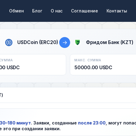
Обмен
Блог
О нас
Соглашение
Контакты
→
USDCoin (ERC20)
Фридом Банк (KZT)
 СУММА
МАКС. СУММА
00 USDC
50000.00 USDC
T)
30–180 минут
. Заявки, созданные
после 23:00
, могут попа
е это при создании заявки.