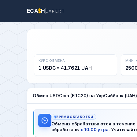
ECA
$
H
EXPERT
КУРС ОБМЕНА
МИН.
1 USDC = 41.7621 UAH
250
Обмен USDCoin (ERC20) на УкрСиббанк (UAH)
ВРЕМЯ ОБРАБОТКИ
Обмены обрабатываются в течение
обработаны
с 10:00 утра
. Учитывайт