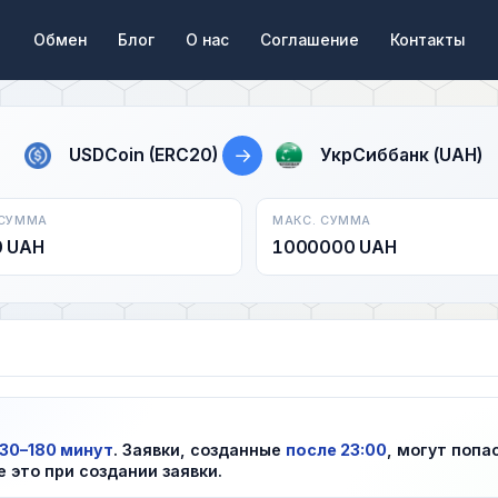
Обмен
Блог
О нас
Соглашение
Контакты
→
USDCoin (ERC20)
УкрСиббанк (UAH)
 СУММА
МАКС. СУММА
0 UAH
1000000 UAH
30–180 минут
. Заявки, созданные
после 23:00
, могут попа
е это при создании заявки.