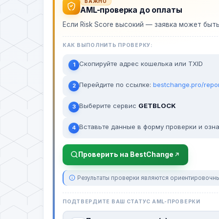
ВАЖНО
AML-проверка до оплаты
Если Risk Score высокий — заявка может быт
КАК ВЫПОЛНИТЬ ПРОВЕРКУ:
Скопируйте адрес кошелька или TXID
1
Перейдите по ссылке:
bestchange.pro/repo
2
Выберите сервис
GETBLOCK
3
Вставьте данные в форму проверки и озна
4
Проверить на BestChange
Результаты проверки являются ориентировочны
ПОДТВЕРДИТЕ ВАШ СТАТУС AML-ПРОВЕРКИ