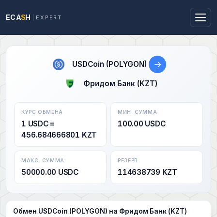
ECA
$
H
EXPERT
→
USDCoin (POLYGON)
Фридом Банк (KZT)
КУРС ОБМЕНА
МИН. СУММА
1 USDC =
100.00 USDC
456.684666801 KZT
МАКС. СУММА
РЕЗЕРВ
50000.00 USDC
114638739 KZT
Обмен USDCoin (POLYGON) на Фридом Банк (KZT)