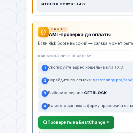
ИТОГО К ПОЛУЧЕНИЮ
ВАЖНО
AML-проверка до оплаты
Если Risk Score высокий — заявка может быт
КАК ВЫПОЛНИТЬ ПРОВЕРКУ:
Скопируйте адрес кошелька или TXID
1
Перейдите по ссылке:
bestchange.pro/repo
2
Выберите сервис
GETBLOCK
3
Вставьте данные в форму проверки и озна
4
Проверить на BestChange