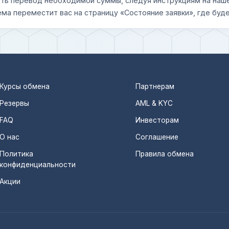
шить перевод необходимой суммы, следуя инструкциям на наш
ема переместит вас на страницу «Состояние заявки», где буде
Курсы обмена
Партнерам
Резервы
AML & KYC
FAQ
Инвесторам
О нас
Соглашение
Политика
Правила обмена
конфиденциальности
Акции