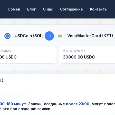
Обмен
Блог
О нас
Соглашение
Контакты
→
USDCoin (SOL)
Visa/MasterCard (KZT)
 СУММА
МАКС. СУММА
00 USDC
30000.00 USDC
T)
30–180 минут
. Заявки, созданные
после 23:00
, могут попа
е это при создании заявки.