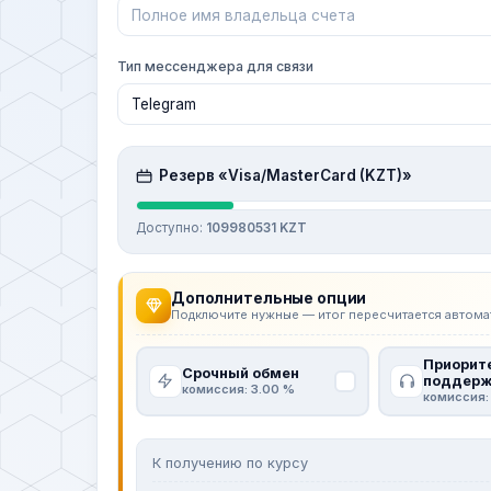
Тип мессенджера для связи
Резерв «Visa/MasterCard (KZT)»
Доступно:
109980531 KZT
Дополнительные опции
Подключите нужные — итог пересчитается автома
Приорит
Срочный обмен
поддерж
комиссия: 3.00 %
комиссия:
К получению по курсу