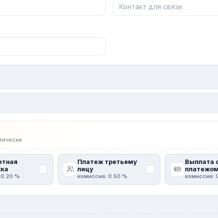
тически
етная
Платеж третьему
Выплата 
ка
лицу
платежо
 0.20 %
комиссия: 0.50 %
комиссия: 