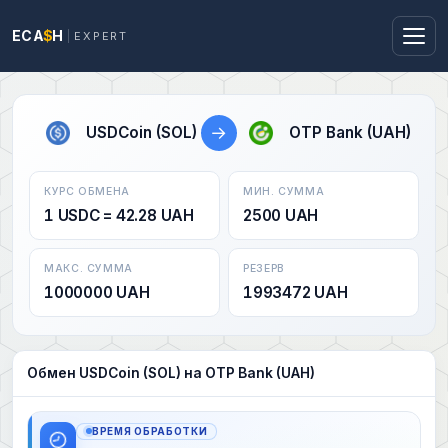
ECA
$
H
EXPERT
→
USDCoin (SOL)
OTP Bank (UAH)
КУРС ОБМЕНА
МИН. СУММА
1 USDC = 42.28 UAH
2500 UAH
МАКС. СУММА
РЕЗЕРВ
1000000 UAH
1993472 UAH
Обмен USDCoin (SOL) на OTP Bank (UAH)
ВРЕМЯ ОБРАБОТКИ