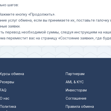
ько шагов:
 Нажмите кнопку «Продолжить».
ание услуг обмена, если вы принимаете их, поставьте галочк
ные заявки.
шить перевод необходимой суммы, следуя инструкциям на наш
ема переместит вас на страницу «Состояние заявки», где буде
Курсы обмена
Партнерам
Резервы
AML & KYC
FAQ
Инвесторам
О нас
Соглашение
Политика
Правила обмена