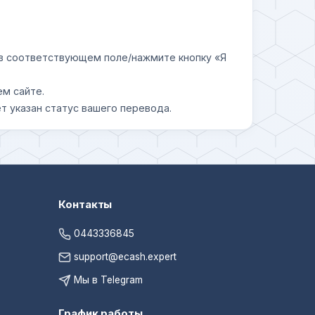
у в соответствующем поле/нажмите кнопку «Я
ем сайте.
т указан статус вашего перевода.
Контакты
0443336845
support@ecash.expert
Мы в Telegram
График работы