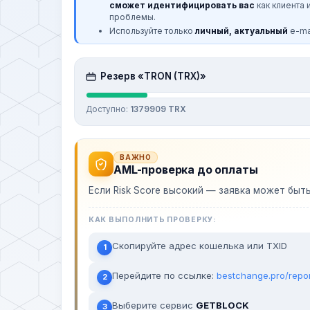
сможет идентифицировать вас
как клиента 
проблемы.
Используйте только
личный, актуальный
e-mai
Резерв «TRON (TRX)»
Доступно:
1379909 TRX
ВАЖНО
AML-проверка до оплаты
Если Risk Score высокий — заявка может быт
КАК ВЫПОЛНИТЬ ПРОВЕРКУ:
Скопируйте адрес кошелька или TXID
1
Перейдите по ссылке:
bestchange.pro/repo
2
Выберите сервис
GETBLOCK
3