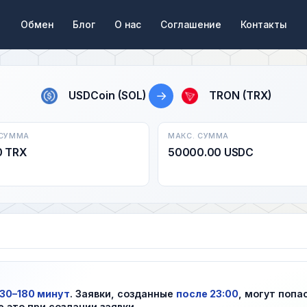
Обмен
Блог
О нас
Соглашение
Контакты
→
USDCoin (SOL)
TRON (TRX)
 СУММА
МАКС. СУММА
0 TRX
50000.00 USDC
30–180 минут
. Заявки, созданные
после 23:00
, могут попа
е это при создании заявки.