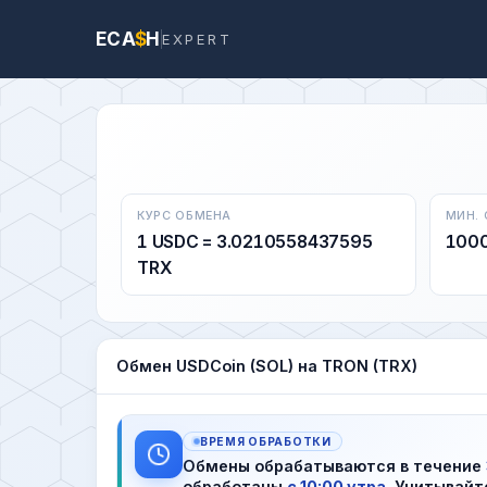
ECA
$
H
EXPERT
КУРС ОБМЕНА
МИН.
1 USDC = 3.0210558437595
100
TRX
Обмен USDCoin (SOL) на TRON (TRX)
ВРЕМЯ ОБРАБОТКИ
Обмены обрабатываются в течение
обработаны
с 10:00 утра
. Учитывайт