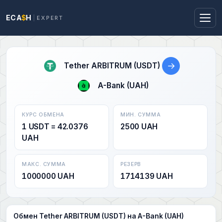
ECA
$
H
EXPERT
→
Tether ARBITRUM (USDT)
A-Bank (UAH)
КУРС ОБМЕНА
МИН. СУММА
1 USDT = 42.0376
2500 UAH
UAH
МАКС. СУММА
РЕЗЕРВ
1000000 UAH
1714139 UAH
Обмен Tether ARBITRUM (USDT) на A-Bank (UAH)