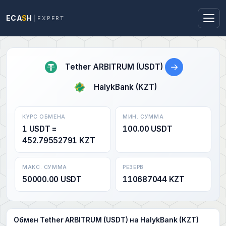
ECA
$
H
EXPERT
→
Tether ARBITRUM (USDT)
HalykBank (KZT)
КУРС ОБМЕНА
МИН. СУММА
1 USDT =
100.00 USDT
452.79552791 KZT
МАКС. СУММА
РЕЗЕРВ
50000.00 USDT
110687044 KZT
Обмен Tether ARBITRUM (USDT) на HalykBank (KZT)