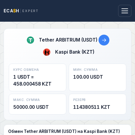
ECA
$
H
EXPERT
→
Tether ARBITRUM (USDT)
Kaspi Bank (KZT)
КУРС ОБМЕНА
МИН. СУММА
1 USDT =
100.00 USDT
458.000458 KZT
МАКС. СУММА
РЕЗЕРВ
50000.00 USDT
114380511 KZT
Обмен Tether ARBITRUM (USDT) на Kaspi Bank (KZT)