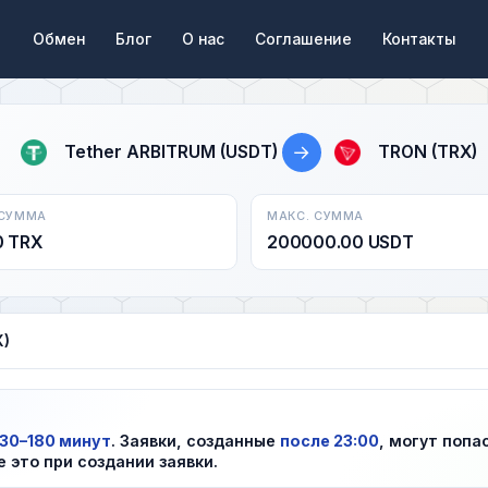
Обмен
Блог
О нас
Соглашение
Контакты
→
Tether ARBITRUM (USDT)
TRON (TRX)
 СУММА
МАКС. СУММА
0 TRX
200000.00 USDT
X)
30–180 минут
. Заявки, созданные
после 23:00
, могут попа
е это при создании заявки.