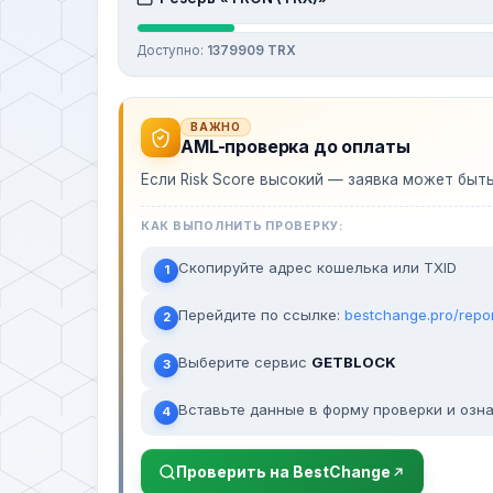
Доступно:
1379909 TRX
ВАЖНО
AML-проверка до оплаты
Если Risk Score высокий — заявка может быт
КАК ВЫПОЛНИТЬ ПРОВЕРКУ:
Скопируйте адрес кошелька или TXID
1
Перейдите по ссылке:
bestchange.pro/repo
2
Выберите сервис
GETBLOCK
3
Вставьте данные в форму проверки и озна
4
Проверить на BestChange