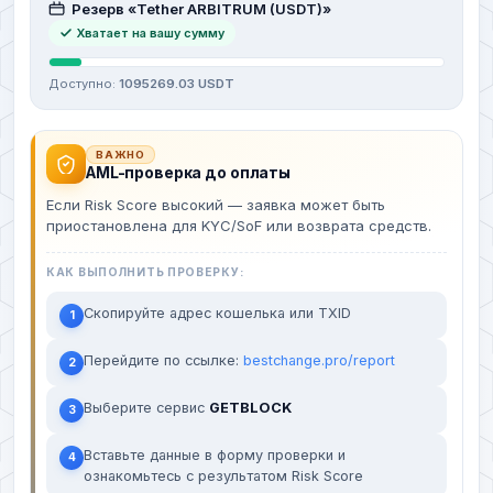
Резерв «Tether ARBITRUM (USDT)»
Хватает на вашу сумму
Доступно:
1095269.03 USDT
ВАЖНО
AML-проверка до оплаты
Если Risk Score высокий — заявка может быть
приостановлена для KYC/SoF или возврата средств.
КАК ВЫПОЛНИТЬ ПРОВЕРКУ:
Скопируйте адрес кошелька или TXID
1
Перейдите по ссылке:
bestchange.pro/report
2
Выберите сервис
GETBLOCK
3
Вставьте данные в форму проверки и
4
ознакомьтесь с результатом Risk Score