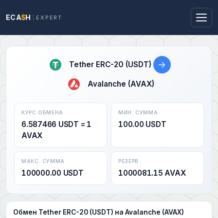
ECA
$
H
EXPERT
→
Tether ERC-20 (USDT)
Avalanche (AVAX)
КУРС ОБМЕНА
МИН. СУММА
6.587466 USDT = 1
100.00 USDT
AVAX
МАКС. СУММА
РЕЗЕРВ
100000.00 USDT
1000081.15 AVAX
Обмен Tether ERC-20 (USDT) на Avalanche (AVAX)