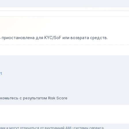
ь приостановлена для KYC/SoF или возврата средств.
rt
комьтесь с результатом Risk Score
ми и могут отличаться от внутренней AML-системы сервиса.