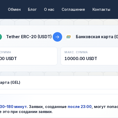
Обмен
Блог
О нас
Соглашение
Контакты
→
Tether ERC-20 (USDT)
Банковская карта (
 СУММА
МАКС. СУММА
00 USDT
10000.00 USDT
арта (GEL)
30–180 минут
. Заявки, созданные
после 23:00
, могут попа
е это при создании заявки.