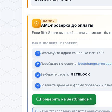
ВАЖНО
AML-проверка до оплаты
Если Risk Score высокий — заявка может быт
КАК ВЫПОЛНИТЬ ПРОВЕРКУ:
Скопируйте адрес кошелька или TXID
1
Перейдите по ссылке:
bestchange.pro/repo
2
Выберите сервис
GETBLOCK
3
Вставьте данные в форму проверки и озна
4
Проверить на BestChange
Результаты проверки являются ориентировочны