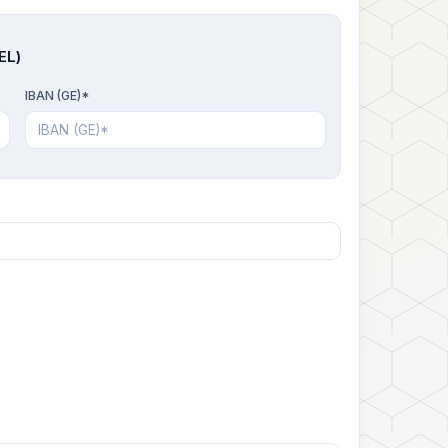
EL)
IBAN (GE)*