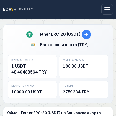
ECA
$
H
EXPERT
→
Tether ERC-20 (USDT)
Банковская карта (TRY)
КУРС ОБМЕНА
МИН. СУММА
1 USDT =
100.00 USDT
48.40488564 TRY
МАКС. СУММА
РЕЗЕРВ
10000.00 USDT
2759334 TRY
Обмен Tether ERC-20 (USDT) на Банковская карта