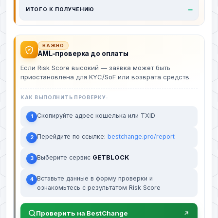
—
ИТОГО К ПОЛУЧЕНИЮ
ВАЖНО
AML-проверка до оплаты
Если Risk Score высокий — заявка может быть
приостановлена для KYC/SoF или возврата средств.
КАК ВЫПОЛНИТЬ ПРОВЕРКУ:
Скопируйте адрес кошелька или TXID
1
Перейдите по ссылке:
bestchange.pro/report
2
Выберите сервис
GETBLOCK
3
Вставьте данные в форму проверки и
4
ознакомьтесь с результатом Risk Score
Проверить на BestChange