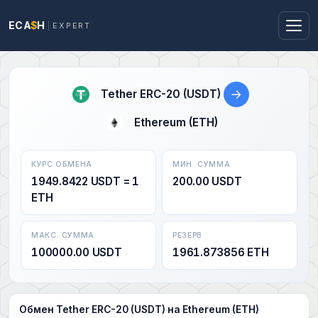
ECA
$
H
EXPERT
→
Tether ERC-20 (USDT)
Ethereum (ETH)
КУРС ОБМЕНА
МИН. СУММА
1949.8422 USDT = 1
200.00 USDT
ETH
МАКС. СУММА
РЕЗЕРВ
100000.00 USDT
1961.873856 ETH
Обмен Tether ERC-20 (USDT) на Ethereum (ETH)