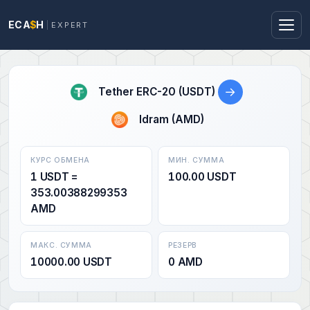
ECA
$
H
EXPERT
→
Tether ERC-20 (USDT)
Idram (AMD)
КУРС ОБМЕНА
МИН. СУММА
1 USDT =
100.00 USDT
353.00388299353
AMD
МАКС. СУММА
РЕЗЕРВ
10000.00 USDT
0 AMD