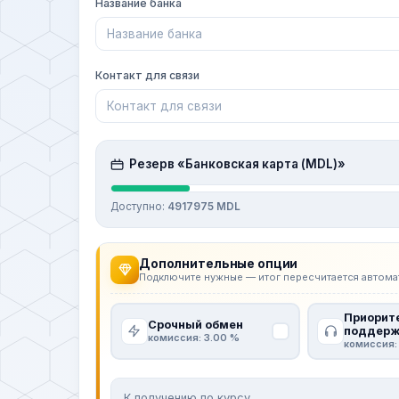
Название банка
Контакт для связи
Резерв «Банковская карта (MDL)»
Доступно:
4917975 MDL
Дополнительные опции
Подключите нужные — итог пересчитается автома
Приорит
Срочный обмен
поддерж
комиссия: 3.00 %
комиссия:
К получению по курсу