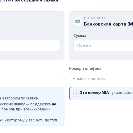
ПОЛУЧАЕТЕ
Банковская карта (M
Сумма
Номер телефона
Это номер MIA
· указывайте
 и запросы по заявке.
 чужому ящику — поддержка
не
и помочь при возникновении
l, к которому у вас есть доступ.