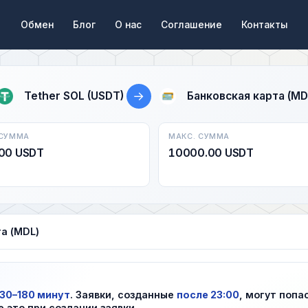
Обмен
Блог
О нас
Соглашение
Контакты
→
Tether SOL (USDT)
Банковская карта (MD
 СУММА
МАКС. СУММА
00 USDT
10000.00 USDT
та (MDL)
30–180 минут
. Заявки, созданные
после 23:00
, могут попа
е это при создании заявки.