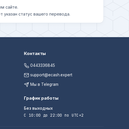
ем сайте.
т указан статус вашего перевода.
Контакты
0443336845
support@ecash.expert
Мы в Telegram
График работы
Без выходных
С 10:00 до 22:00 по UTC+2