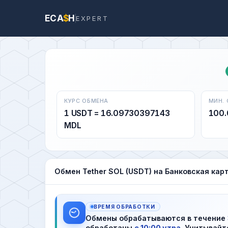
ECA
$
H
EXPERT
КУРС ОБМЕНА
МИН.
1 USDT = 16.09730397143
100.
MDL
Обмен Tether SOL (USDT) на Банковская кар
ВРЕМЯ ОБРАБОТКИ
Обмены обрабатываются в течение
обработаны
с 10:00 утра
. Учитывайт