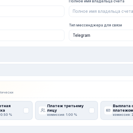
Полное имя владельца счета
Тип мессенджера для связи
тически
етная
Платеж третьему
Выплата 
ка
лицу
платежо
 0.50 %
комиссия: 1.00 %
комиссия: 