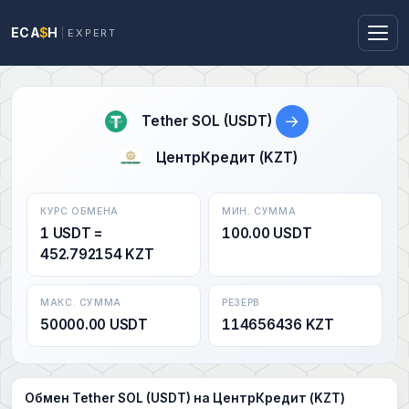
ECA
$
H
EXPERT
→
Tether SOL (USDT)
ЦентрКредит (KZT)
КУРС ОБМЕНА
МИН. СУММА
1 USDT =
100.00 USDT
452.792154 KZT
МАКС. СУММА
РЕЗЕРВ
50000.00 USDT
114656436 KZT
Обмен Tether SOL (USDT) на ЦентрКредит (KZT)