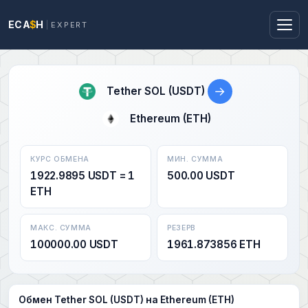
ECA
$
H
EXPERT
→
Tether SOL (USDT)
Ethereum (ETH)
КУРС ОБМЕНА
МИН. СУММА
1922.9895 USDT = 1
500.00 USDT
ETH
МАКС. СУММА
РЕЗЕРВ
100000.00 USDT
1961.873856 ETH
Обмен Tether SOL (USDT) на Ethereum (ETH)