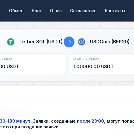
Обмен
Блог
О нас
Соглашение
Контакты
→
Tether SOL (USDT)
USDCoin (BEP20)
 СУММА
МАКС. СУММА
00 USDT
100000.00 USDT
30–180 минут
. Заявки, созданные
после 23:00
, могут попа
е это при создании заявки.