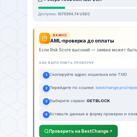
Доступно:
1075394.74 USDC
ВАЖНО
AML-проверка до оплаты
Если Risk Score высокий — заявка может быт
КАК ВЫПОЛНИТЬ ПРОВЕРКУ:
Скопируйте адрес кошелька или TXID
1
Перейдите по ссылке:
bestchange.pro/repo
2
Выберите сервис
GETBLOCK
3
Вставьте данные в форму проверки и озна
4
Проверить на BestChange