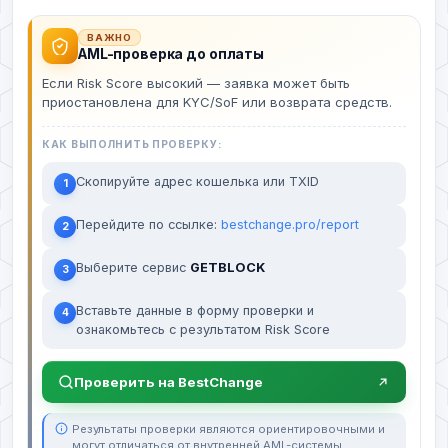
ВАЖНО
AML-проверка до оплаты
Если Risk Score высокий — заявка может быть
приостановлена для KYC/SoF или возврата средств.
КАК ВЫПОЛНИТЬ ПРОВЕРКУ:
Скопируйте адрес кошелька или TXID
1
Перейдите по ссылке:
bestchange.pro/report
2
Выберите сервис
GETBLOCK
3
Вставьте данные в форму проверки и
4
ознакомьтесь с результатом Risk Score
Проверить на BestChange
Результаты проверки являются ориентировочными и
могут отличаться от внутренней AML-системы