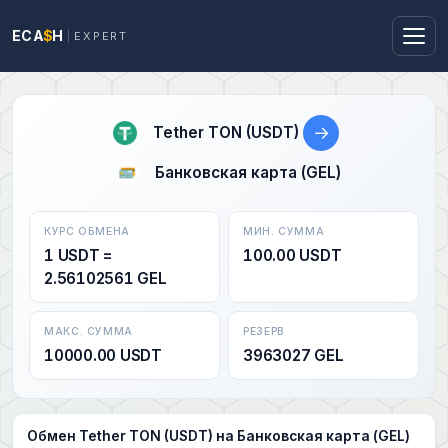
ECA
$
H
EXPERT
→
Tether TON (USDT)
Банковская карта (GEL)
КУРС ОБМЕНА
МИН. СУММА
1 USDT =
100.00 USDT
2.56102561 GEL
МАКС. СУММА
РЕЗЕРВ
10000.00 USDT
3963027 GEL
Обмен Tether TON (USDT) на Банковская карта (GEL)