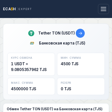
ECA
$
H
EXPERT
→
Tether TON (USDT)
Банковская карта (TJS)
КУРС ОБМЕНА
МИН. СУММА
1 USDT =
4500 TJS
9.0805357962 TJS
МАКС. СУММА
РЕЗЕРВ
4500000 TJS
0 TJS
Обмен Tether TON (USDT) на Банковская карта (TJS)