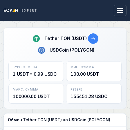
ECA
$
H
EXPERT
→
Tether TON (USDT)
USDCoin (POLYGON)
КУРС ОБМЕНА
МИН. СУММА
1 USDT = 0.99 USDC
100.00 USDT
МАКС. СУММА
РЕЗЕРВ
100000.00 USDT
155451.28 USDC
Обмен Tether TON (USDT) на USDCoin (POLYGON)