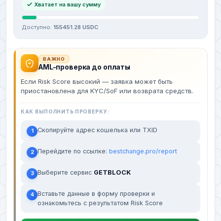
Хватает на вашу сумму
Доступно:
155451.28 USDC
ВАЖНО
AML-проверка до оплаты
Если Risk Score высокий — заявка может быть
приостановлена для KYC/SoF или возврата средств.
КАК ВЫПОЛНИТЬ ПРОВЕРКУ:
Скопируйте адрес кошелька или TXID
1
Перейдите по ссылке:
bestchange.pro/report
2
Выберите сервис
GETBLOCK
3
Вставьте данные в форму проверки и
4
ознакомьтесь с результатом Risk Score