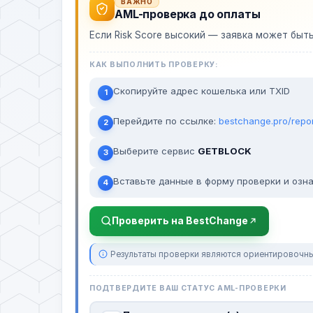
ВАЖНО
AML-проверка до оплаты
Если Risk Score высокий — заявка может быт
КАК ВЫПОЛНИТЬ ПРОВЕРКУ:
Скопируйте адрес кошелька или TXID
1
Перейдите по ссылке:
bestchange.pro/repo
2
Выберите сервис
GETBLOCK
3
Вставьте данные в форму проверки и озна
4
Проверить на BestChange
Результаты проверки являются ориентировочны
ПОДТВЕРДИТЕ ВАШ СТАТУС AML-ПРОВЕРКИ