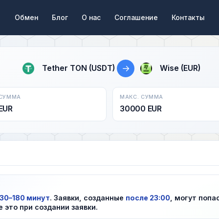
Обмен
Блог
О нас
Соглашение
Контакты
→
Tether TON (USDT)
Wise (EUR)
 СУММА
МАКС. СУММА
EUR
30000 EUR
30–180 минут
. Заявки, созданные
после 23:00
, могут попа
е это при создании заявки.