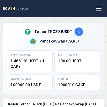
ECA
$
H
EXPERT
→
Tether TRC20 (USDT)
PancakeSwap (CAKE)
КУРС ОБМЕНА
МИН. СУММА
1.465128 USDT = 1
100.00 USDT
CAKE
МАКС. СУММА
РЕЗЕРВ
100000.00 USDT
1000010 CAKE
Обмен Tether TRC20 (USDT) на PancakeSwap (CAKE)