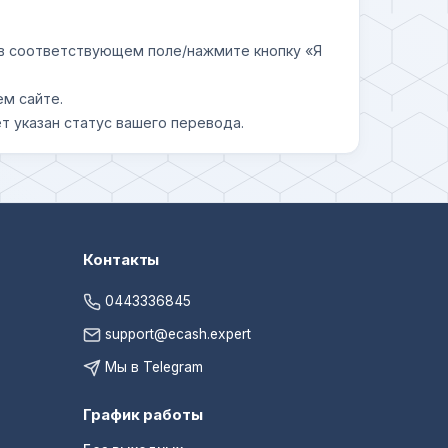
у в соответствующем поле/нажмите кнопку «Я
ем сайте.
т указан статус вашего перевода.
Контакты
0443336845
support@ecash.expert
Мы в Telegram
График работы