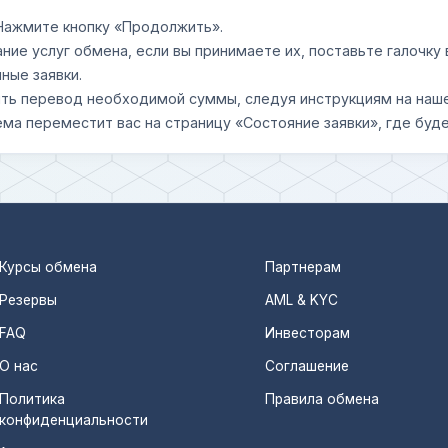
 Нажмите кнопку «Продолжить».
ание услуг обмена, если вы принимаете их, поставьте галочк
ные заявки.
шить перевод необходимой суммы, следуя инструкциям на наш
ема переместит вас на страницу «Состояние заявки», где буде
Курсы обмена
Партнерам
Резервы
AML & KYC
FAQ
Инвесторам
О нас
Соглашение
Политика
Правила обмена
конфиденциальности