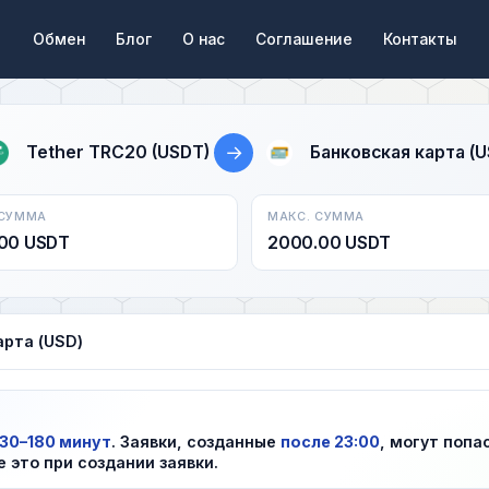
Обмен
Блог
О нас
Соглашение
Контакты
→
Tether TRC20 (USDT)
Банковская карта (U
 СУММА
МАКС. СУММА
00 USDT
2000.00 USDT
арта (USD)
30–180 минут
. Заявки, созданные
после 23:00
, могут попа
е это при создании заявки.