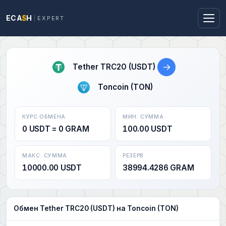
ECA
$
H
EXPERT
→
Tether TRC20 (USDT)
Toncoin (TON)
КУРС ОБМЕНА
МИН. СУММА
0 USDT = 0 GRAM
100.00 USDT
МАКС. СУММА
РЕЗЕРВ
10000.00 USDT
38994.4286 GRAM
Обмен Tether TRC20 (USDT) на Toncoin (TON)