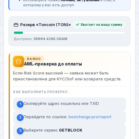
которому у вас есть доступ.
Резерв «Toncoin (TON)»
Хватает на вашу сумму
Доступно:
38994.4286 GRAM
ВАЖНО
AML-проверка до оплаты
Если Risk Score высокий — заявка может быть
приостановлена для KYC/SoF или возврата средств.
КАК ВЫПОЛНИТЬ ПРОВЕРКУ:
Скопируйте адрес кошелька или TXID
1
Перейдите по ссылке:
bestchange.pro/report
2
Выберите сервис
GETBLOCK
3